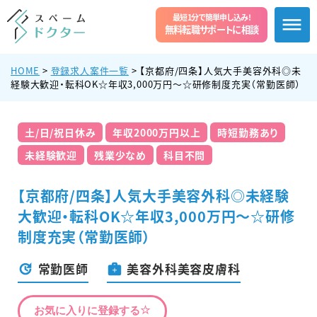
最短1分で簡単申し込み!
無料転職サポートに相談
HOME
>
登録求人案件一覧
>
【京都府/四条】人気大手美容外科◎未
経験大歓迎・転科OK☆年収3,000万円〜☆研修制度充実（常勤医師）
土/日/祝日休み
年収2000万円以上
時短勤務あり
未経験歓迎
残業少なめ
科目不問
【京都府/四条】人気大手美容外科◎未経験
大歓迎・転科OK☆年収3,000万円〜☆研修
制度充実（常勤医師）
常勤医師
美容外科美容皮膚科
お気に入りに登録する