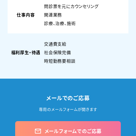
問診票を元にカウンセリング
仕事内容
関連業務
診療、治療、施術
交通費支給
福利厚生・待遇
社会保険完備
時短勤務要相談
メールでのご応募
専用のメールフォームが開きます
メールフォームでのご応募
mail_outline