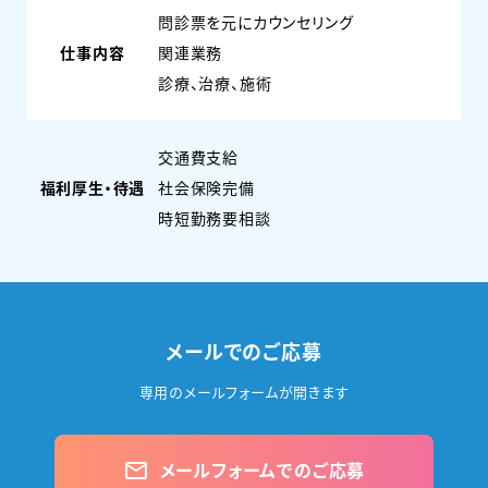
問診票を元にカウンセリング
仕事内容
関連業務
診療、治療、施術
交通費支給
福利厚生・待遇
社会保険完備
時短勤務要相談
メールでのご応募
専用のメールフォームが開きます
メールフォームでのご応募
mail_outline