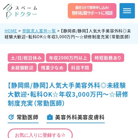
最短1分で簡単申し込み!
無料転職サポートに相談
HOME
>
登録求人案件一覧
>
【静岡県/静岡】人気大手美容外科◎未
経験大歓迎・転科OK☆年収3,000万円〜☆研修制度充実（常勤医師）
土/日/祝日休み
年収2000万円以上
時短勤務あり
未経験歓迎
残業少なめ
科目不問
【静岡県/静岡】人気大手美容外科◎未経験
大歓迎・転科OK☆年収3,000万円〜☆研修
制度充実（常勤医師）
常勤医師
美容外科美容皮膚科
お気に入りに登録する