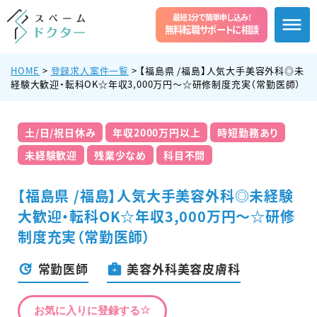
最短1分で簡単申し込み!
無料転職サポートに相談
HOME
>
登録求人案件一覧
>
【福島県 /福島】人気大手美容外科◎未
経験大歓迎・転科OK☆年収3,000万円〜☆研修制度充実（常勤医師）
土/日/祝日休み
年収2000万円以上
時短勤務あり
未経験歓迎
残業少なめ
科目不問
【福島県 /福島】人気大手美容外科◎未経験
大歓迎・転科OK☆年収3,000万円〜☆研修
制度充実（常勤医師）
常勤医師
美容外科美容皮膚科
お気に入りに登録する