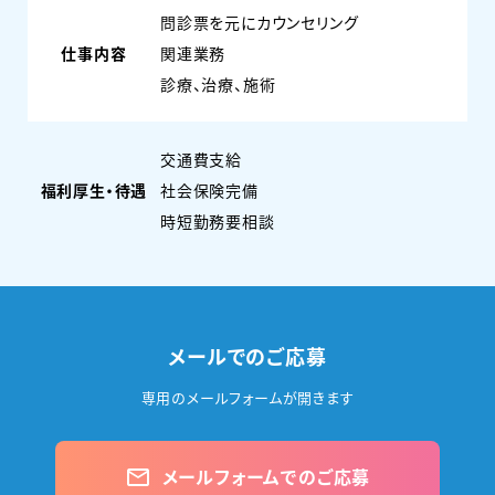
問診票を元にカウンセリング
仕事内容
関連業務
診療、治療、施術
交通費支給
福利厚生・待遇
社会保険完備
時短勤務要相談
メールでのご応募
専用のメールフォームが開きます
メールフォームでのご応募
mail_outline