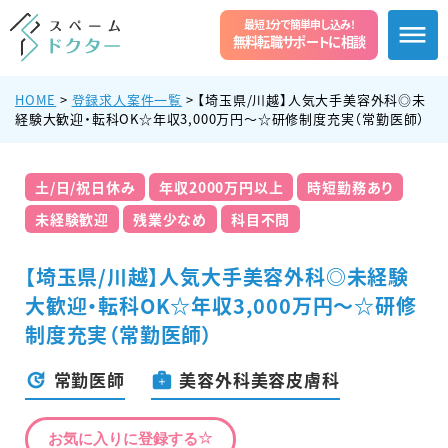
最短1分で簡単申し込み!
無料転職サポートに相談
HOME
>
登録求人案件一覧
>
【埼玉県/川越】人気大手美容外科◎未
経験大歓迎・転科OK☆年収3,000万円〜☆研修制度充実（常勤医師）
土/日/祝日休み
年収2000万円以上
時短勤務あり
未経験歓迎
残業少なめ
科目不問
【埼玉県/川越】人気大手美容外科◎未経験
大歓迎・転科OK☆年収3,000万円〜☆研修
制度充実（常勤医師）
常勤医師
美容外科美容皮膚科
お気に入りに登録する