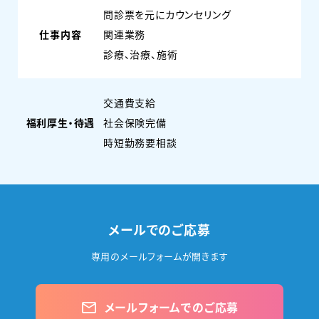
問診票を元にカウンセリング
仕事内容
関連業務
診療、治療、施術
交通費支給
福利厚生・待遇
社会保険完備
時短勤務要相談
メールでのご応募
専用のメールフォームが開きます
メールフォームでのご応募
mail_outline