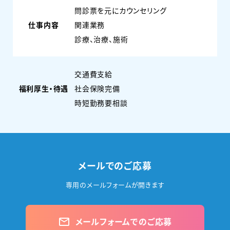
問診票を元にカウンセリング
仕事内容
関連業務
診療、治療、施術
交通費支給
福利厚生・待遇
社会保険完備
時短勤務要相談
メールでのご応募
専用のメールフォームが開きます
メールフォームでのご応募
mail_outline