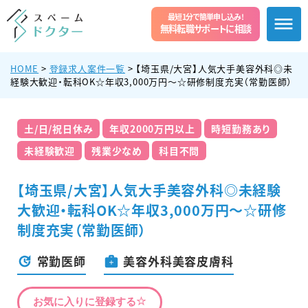
最短1分で簡単申し込み!
無料転職サポートに相談
HOME
>
登録求人案件一覧
>
【埼玉県/大宮】人気大手美容外科◎未
経験大歓迎・転科OK☆年収3,000万円〜☆研修制度充実（常勤医師）
土/日/祝日休み
年収2000万円以上
時短勤務あり
未経験歓迎
残業少なめ
科目不問
【埼玉県/大宮】人気大手美容外科◎未経験
大歓迎・転科OK☆年収3,000万円〜☆研修
制度充実（常勤医師）
常勤医師
美容外科美容皮膚科
お気に入りに登録する