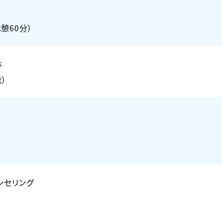
休憩60分）
休
）
ンセリング