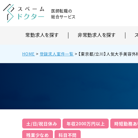
医師転職の
総合サービス
常勤求人を探す
非常勤求人を探す
HOME
>
登録求人案件一覧
>
【東京都/立川】人気大手美容外
土/日/祝日休み
年収2000万円以上
時短勤務あ
残業少なめ
科目不問