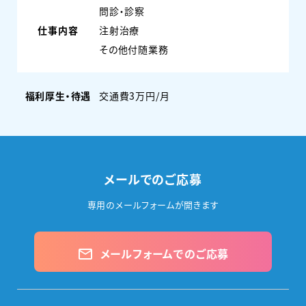
問診・診察
仕事内容
注射治療
その他付随業務
福利厚生・待遇
交通費3万円/月
メールでのご応募
専用のメールフォームが開きます
メールフォームでのご応募
mail_outline