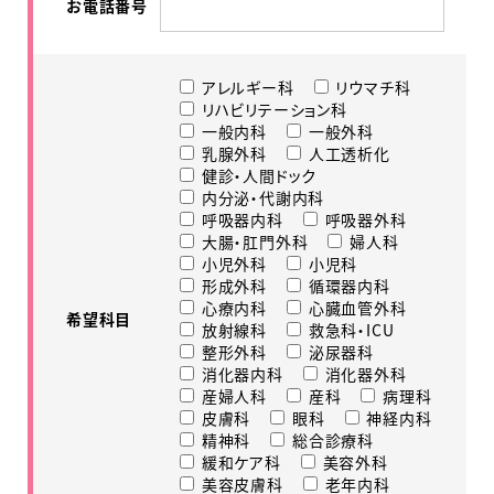
お電話番号
アレルギー科
リウマチ科
リハビリテーション科
一般内科
一般外科
乳腺外科
人工透析化
健診・人間ドック
内分泌・代謝内科
呼吸器内科
呼吸器外科
大腸・肛門外科
婦人科
小児外科
小児科
形成外科
循環器内科
心療内科
心臓血管外科
希望科目
放射線科
救急科・ICU
整形外科
泌尿器科
消化器内科
消化器外科
産婦人科
産科
病理科
皮膚科
眼科
神経内科
精神科
総合診療科
緩和ケア科
美容外科
美容皮膚科
老年内科