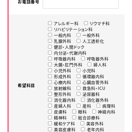
お電話番号
アレルギー科
リウマチ科
リハビリテーション科
一般内科
一般外科
乳腺外科
人工透析化
健診・人間ドック
内分泌・代謝内科
呼吸器内科
呼吸器外科
大腸・肛門外科
婦人科
小児外科
小児科
形成外科
循環器内科
心療内科
心臓血管外科
希望科目
放射線科
救急科・ICU
整形外科
泌尿器科
消化器内科
消化器外科
産婦人科
産科
病理科
皮膚科
眼科
神経内科
精神科
総合診療科
緩和ケア科
美容外科
美容皮膚科
老年内科