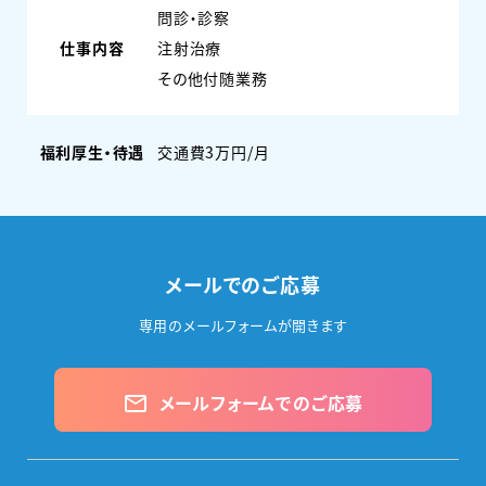
問診・診察
仕事内容
注射治療
その他付随業務
福利厚生・待遇
交通費3万円/月
メールでのご応募
専用のメールフォームが開きます
メールフォームでのご応募
mail_outline