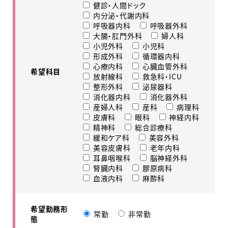
健診・人間ドック
内分泌・代謝内科
呼吸器内科
呼吸器外科
大腸・肛門外科
婦人科
小児外科
小児科
形成外科
循環器内科
心療内科
心臓血管外科
希望科目
放射線科
救急科・ICU
整形外科
泌尿器科
消化器内科
消化器外科
産婦人科
産科
病理科
皮膚科
眼科
神経内科
精神科
総合診療科
緩和ケア科
美容外科
美容皮膚科
老年内科
耳鼻咽喉科
脳神経外科
腎臓内科
膠原病科
血液内科
麻酔科
希望勤務形
常勤
非常勤
態