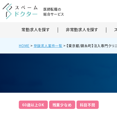
医師転職の
総合サービス
常勤求人を探す
非常勤求人を探す
HOME
>
登録求人案件一覧
>
【東京都/錦糸町】注入専門クリニ
60歳以上OK
残業少なめ
科目不問