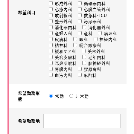
形成外科
循環器内科
心療内科
心臓血管外科
希望科目
放射線科
救急科・ICU
整形外科
泌尿器科
消化器内科
消化器外科
産婦人科
産科
病理科
皮膚科
眼科
神経内科
精神科
総合診療科
緩和ケア科
美容外科
美容皮膚科
老年内科
耳鼻咽喉科
脳神経外科
腎臓内科
膠原病科
血液内科
麻酔科
希望勤務形
常勤
非常勤
態
希望勤務地