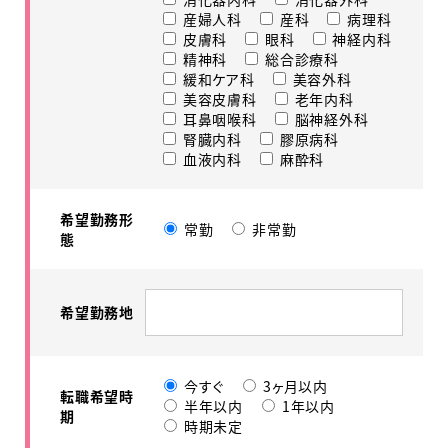
産婦人科
産科
病理科
皮膚科
眼科
神経内科
精神科
総合診療科
緩和ケア科
美容外科
美容皮膚科
老年内科
耳鼻咽喉科
脳神経外科
腎臓内科
膠原病科
血液内科
麻酔科
希望勤務形
常勤
非常勤
態
希望勤務地
今すぐ
3ヶ月以内
転職希望時
半年以内
1年以内
期
時期未定