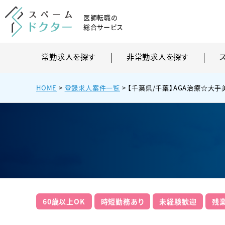
医師転職の
総合サービス
常勤求人を探す
非常勤求人を探す
HOME
>
登録求人案件一覧
>
【千葉県/千葉】AGA治療☆大手
60歳以上OK
時短勤務あり
未経験歓迎
残