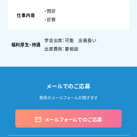
・問診
仕事内容
・診察
学会出席：可能 出張扱い
福利厚生・待遇
出席費用：要相談
メールでのご応募
専用のメールフォームが開きます
メールフォームでのご応募
mail_outline