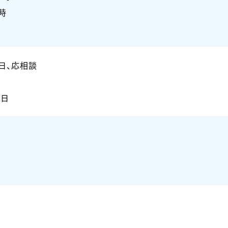
時
日、応相談
0日